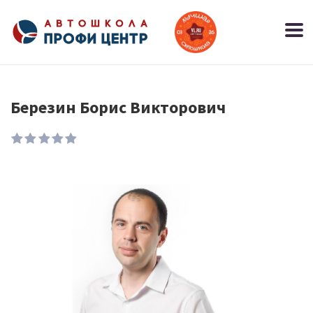
Березин Борис Викторович
1
2
3
4
5