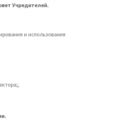
овет Учредителей.
ирования и использования
ктора;;
ии.