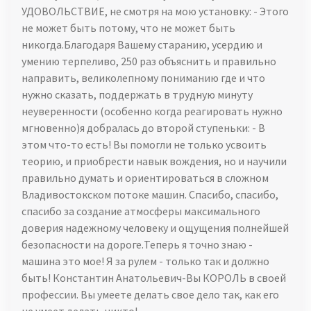
УДОВОЛЬСТВИЕ, не смотря на мою установку: - Этого
не может быть потому, что не может быть
никогда.Благодаря Вашему старанию, усердию и
умению терпеливо, 250 раз объяснить и правильно
направить, великолепному пониманию где и что
нужно сказать, поддержать в трудную минуту
неуверенности (особенно когда реагировать нужно
мгновенно)я добралась до второй ступеньки: - В
этом что-то есть! Вы помогли не только усвоить
теорию, и приобрести навык вождения, но и научили
правильно думать и ориентироваться в сложном
Владивостокском потоке машин. Спасибо, спасибо,
спасибо за создание атмосферы максимального
доверия надежному человеку и ощущения полнейшей
безопасности на дороге.Теперь я точно знаю -
машина это мое! Я за рулем - только так и должно
быть! Константин Анатольевич-Вы КОРОЛЬ в своей
профессии. Вы умеете делать свое дело так, как его
не умеет делать никто!