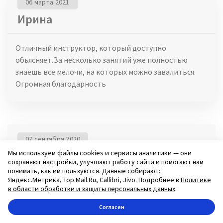
06 марта 2021
Ирина
Отличный инструктор, который доступно
объясняет.За несколько занятий уже полностью
знаешь все мелочи, на которых можно завалиться.
Огромная благодарность
07 сентября 2020
Дарья
Мы используем файлы cookies и сервисы аналитики — они
сохраняют настройки, улучшают работу сайта и помогают нам
понимать, как им пользуются. Данные собирают:
Яндекс.Метрика, Top.Mail.Ru, Callibri, Jivo. Подробнее в
Политике
Константин Анатольевич, вы самый лучший
в области обработки и защиты персональных данных
.
инструктор!!! Пришла к К.А. для повторной пересдачи
Согласен
экзамена (город) в гаи, ни секунды не пожалела о
своём решении. С первого занятия была приятно