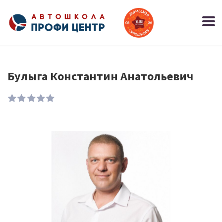
Булыга Константин Анатольевич
1
2
3
4
5