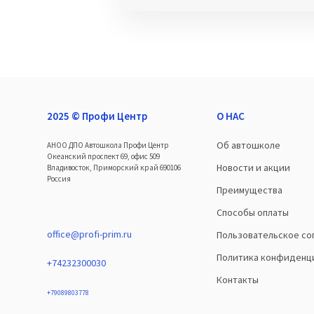
2025 © Профи Центр
О НАС
Об автошколе
АНОО ДПО Автошкола Профи Центр
Океанский проспект 69, офис 509
Новости и акции
Владивосток, Приморский край 690106
Россия
Преимущества
Способы оплаты
office@profi-prim.ru
Пользовательское со
Политика конфиденц
+74232300030
Контакты
+79089803778