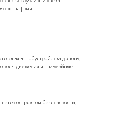
штраф за случайный наезд.
озят штрафами.
это элемент обустройства дороги,
 полосы движения и трамвайные
ляется островком безопасности;