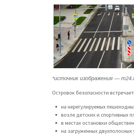
*источник изображения — m24.
Островок безопасности встречаетс
на нерегулируемых пешеходны
возле детских и спортивных 
в местах остановки обществен
на загруженных двухполосных 