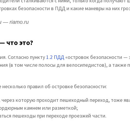
водители сталкиваются с ними, только когда получают 
тровках безопасности в ПДД и какие маневры на них гр
 — riamo.ru
— что это?
ния. Согласно пункту
1.2 ПДД
«
островок безопасности — 
ения
(в том числе полосы для велосипедистов), а также
е несколько правил об островке безопасности:
 через которую проходит пешеходный переход, тоже яв
ордюрным камнем или разметкой;
аться пешеходы при переходе проезжей части.