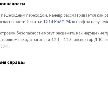
зопасности
с пешеходным переходом, маневр рассматривается как р
согласно части 2 статьи
12.14 КоАП РФ
штраф за нарушени
 островок безопасности могут расценить как нарушение 
стровком находятся знаки 4.2.1—4.2.3, инспектор ДПС в
50 ₽.
вия справа»