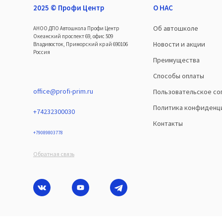
2025 © Профи Центр
О НАС
Об автошколе
АНОО ДПО Автошкола Профи Центр
Океанский проспект 69, офис 509
Новости и акции
Владивосток, Приморский край 690106
Россия
Преимущества
Способы оплаты
office@profi-prim.ru
Пользовательское со
Политика конфиденц
+74232300030
Контакты
+79089803778
Обратная связь