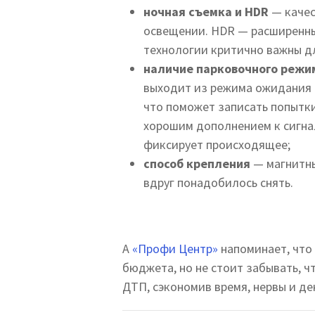
ночная съемка и HDR
—
качес
освещении. HDR — расширенны
технологии критично важны дл
наличие парковочного режи
выходит из режима ожидания и
что поможет записать попытк
хорошим дополнением к сигнал
фиксирует происходящее;
способ крепления
— магнитны
вдруг понадобилось снять.
А
«Профи Центр»
напоминает, что
бюджета, но не стоит забывать, ч
ДТП, сэкономив время, нервы и де