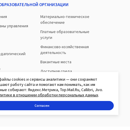
 ОБРАЗОВАТЕЛЬНОЙ ОРГАНИЗАЦИИ
ения
Материально-техническое
обеспечение
ганы управления
Платные образовательные
услуги
Финансово-хозяйственная
деятельность
едагогический
Вакантные места
е
Доступная среда
о
файлы cookies и сервисы аналитики — они сохраняют
шают работу сайта и помогают нам понимать, как им
ые собирают: Яндекс.Метрика, Top.Mail.Ru, Callibri, Jivo.
литике в отношении обработки персональных данных
.
Согласен