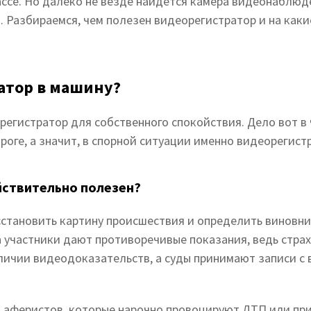
рассе. Но далеко не везде найдется камера видеонаблю
. Разбираемся, чем полезен видеорегистратор и на как
атор в машину?
егистратор для собственного спокойствия. Дело вот в 
ороге, а значит, в спорной ситуации именно видеорегис
йствительно полезен?
сстановить картину происшествия и определить виновни
а участники дают противоречивые показания, ведь стра
ичии видеодоказательств, а суды принимают записи с 
от аферистов, которые нарочно провоцируют ДТП или п