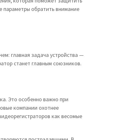
дения, которая поможет защитить
ие параметры обратить внимание
чем: главная задача устройства —
тратор станет главным союзников.
ка. Это особенно важно при
ховые компании охотнее
видеорегистраторов как весомые
ритворяются пострадавшими. В